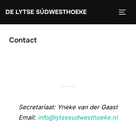
Ga
DE LYTSE SÚDWESTHOEKE
naar
TOGGL
de
inhoud
Contact
Secretariaat: Yneke van der Gaast
Email:
info@lytsesudwesthoeke.nl